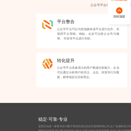
公众号平台优势包括：品牌
回到顶部
回到顶部
平台整合
公众号平台可以与其他媒体或平台进行合作，实
现跨平台营销。例如，企业可以将公众号与微
博、 抖音等平台进行关联。
转化提升
公众号平台具备强大的用户数据分析能力，企业
可以通过分析用户的关注、点击、转发等行为数
据，精准地定位目标受众。
稳定·可靠·专业
蓝橙互动是一家将科技与数字营销完美结合的互联网营销公司,从
广告物料设计
营销活动开发,我们将为您提供个性化,可靠与专业的各项服务,提供个性化营销